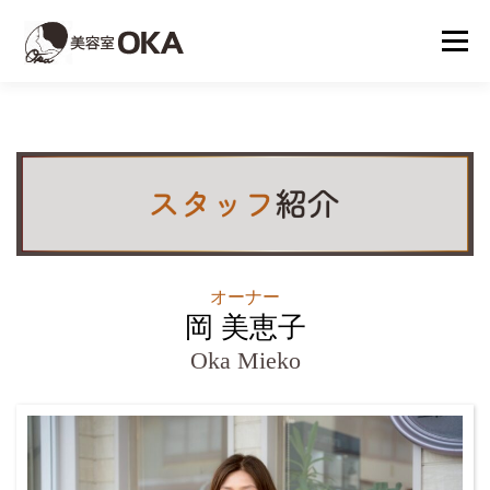
コ
メニュ
ン
テ
ン
ホーム
メニュー・料金
お客様の声
ツ
へ
ス
アクセス
ご予約・お問合せ
スタッフ紹介
キ
ッ
プ
よくある質問
オーナー
岡 美恵子
Oka Mieko