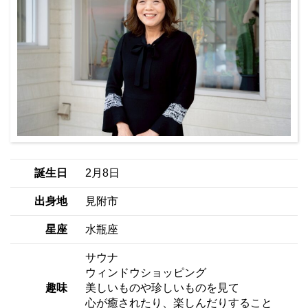
誕生日
2月8日
出身地
見附市
星座
水瓶座
サウナ
ウィンドウショッピング
趣味
美しいものや珍しいものを見て
心が癒されたり、楽しんだりすること